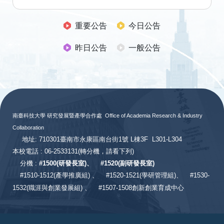
重要公告
今日公告
昨日公告
一般公告
:::
南臺科技大學 研究發展暨產學合作處
Office of Academia Research & Industry
Collaboration
地址: 710301臺南市永康區南台街1號 L棟3F L301-L304
本校電話 : 06-2533131
(轉分機，請看下列)
分機 :
#
1500(研發長室)、
#
1520(副研發長室)
#
1510-1512(產學推廣組) 、
#1520-1521(學研管理組)、
#1530-
1532(職涯與創業發展組) 、
#1507-1508創新創業育成中心