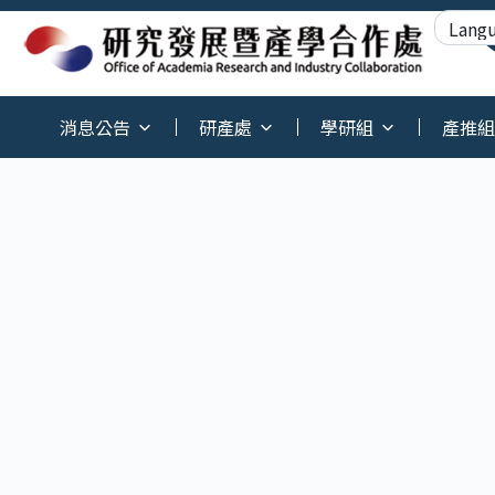
:::
消息公告
研產處
學研組
產推組