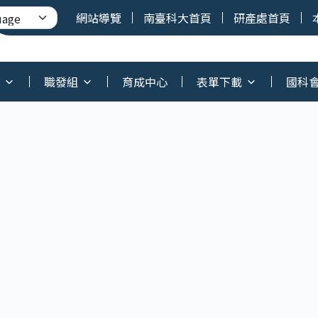
網站導覽
南臺科大首頁
研產處首頁
職發組
育成中心
表單下載
國科