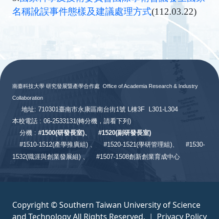
名稱訛誤事件態樣及建議處理方式
(112.03.22)
:::
南臺科技大學 研究發展暨產學合作處
Office of Academia Research & Industry
Collaboration
地址: 710301臺南市永康區南台街1號 L棟3F L301-L304
本校電話 : 06-2533131
(轉分機，請看下列)
分機 :
#
1500(研發長室)、
#
1520(副研發長室)
#
1510-1512(產學推廣組) 、
#1520-1521(學研管理組)、
#1530-
1532(職涯與創業發展組) 、
#1507-1508創新創業育成中心
Copyright © Southern Taiwan University of Science
and Technology All Rights Reserved. ｜
Privacy Policy