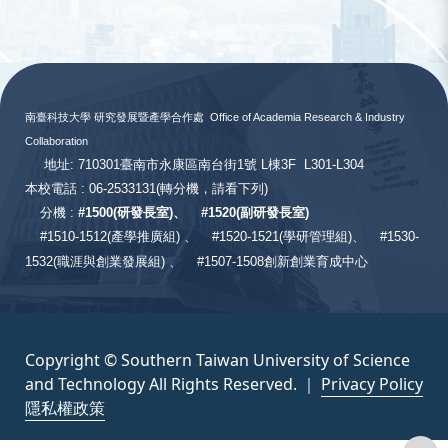
:::
南臺科技大學 研究發展暨產學合作處
Office of Academia Research & Industry
Collaboration
地址: 710301臺南市永康區南台街1號 L棟3F L301-L304
本校電話 : 06-2533131
(轉分機，請看下列)
分機 :
#
1500(研發長室)、
#
1520(副研發長室)
#
1510-1512(產學推廣組) 、
#1520-1521(學研管理組)、
#1530-
1532(職涯與創業發展組) 、
#1507-1508創新創業育成中心
Copyright © Southern Taiwan University of Science
and Technology All Rights Reserved. ｜
Privacy Policy
隱私權政策