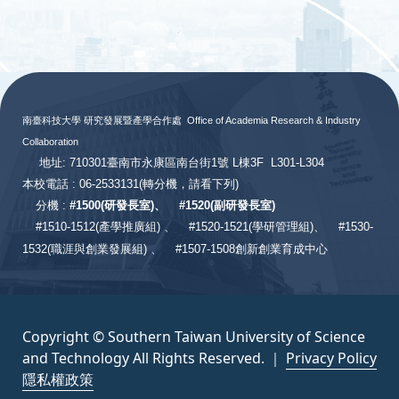
:::
南臺科技大學 研究發展暨產學合作處
Office of Academia Research & Industry
Collaboration
地址: 710301臺南市永康區南台街1號 L棟3F L301-L304
本校電話 : 06-2533131
(轉分機，請看下列)
分機 :
#
1500(研發長室)、
#
1520(副研發長室)
#
1510-1512(產學推廣組) 、
#1520-1521(學研管理組)、
#1530-
1532(職涯與創業發展組) 、
#1507-1508創新創業育成中心
Copyright © Southern Taiwan University of Science
and Technology All Rights Reserved. ｜
Privacy Policy
隱私權政策