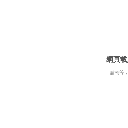
網頁載
請稍等