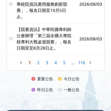
專校院資訊應用服務創新競
2026/08/03
賽」，報名日期至10月5日
止。
【競賽資訊】中華民國專利師
公會辦理「第三屆全國大專院
2026/08/03
校專利大戰桌遊競賽」，報名
日期至至8月28日止。
1
2
3
4
5
...
116
重要公告
今日公告
昨日公告
一般公告
:::