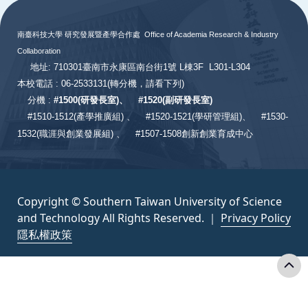
南臺科技大學 研究發展暨產學合作處
Office of Academia Research & Industry
Collaboration
地址: 710301臺南市永康區南台街1號 L棟3F L301-L304
本校電話 : 06-2533131
(轉分機，請看下列)
分機 :
#
1500(研發長室)、
#
1520(副研發長室)
#
1510-1512(產學推廣組) 、
#1520-1521(學研管理組)、
#1530-
1532(職涯與創業發展組) 、
#1507-1508創新創業育成中心
Copyright © Southern Taiwan University of Science
and Technology All Rights Reserved. ｜
Privacy Policy
隱私權政策