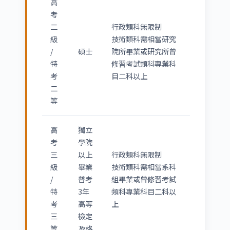
高
考
二
行政類科無限制
級
技術類科需相當研究
/
碩士
院所畢業或研究所曾
特
修習考試類科專業科
考
目二科以上
二
等
高
獨立
考
學院
三
以上
行政類科無限制
級
畢業
技術類科需相當系科
/
普考
組畢業或曾修習考試
特
3年
類科專業科目二科以
考
高等
上
三
檢定
等
及格