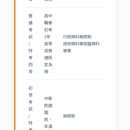
普
高中
通
職畢
考
初考
試
3年
行政類科無限制
/
高等
技術類科需相當類科
特
或普
畢業
考
通檢
四
定及
等
格
初
等
中華
考
民國
試
國
/
無限制
民，
特
年滿
考