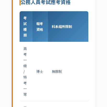
公務人員考試應考資格
考
試
報考
科系組所限制
種
資格
類
高
考
一
級
/
博士
無限制
特
考
一
等