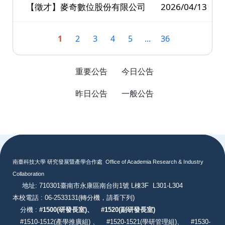
【徵才】麥奇數位股份有限公司
2026/04/13
1
2
3
4
5
...
36
重要公告
今日公告
昨日公告
一般公告
:::
南臺科技大學 研究發展暨產學合作處
Office of Academia Research & Industry
Collaboration
地址: 710301臺南市永康區南台街1號 L棟3F L301-L304
本校電話 : 06-2533131
(轉分機，請看下列)
分機 :
#
1500(研發長室)、
#
1520(副研發長室)
#
1510-1512(產學推廣組) 、
#1520-1521(學研管理組)、
#1530-