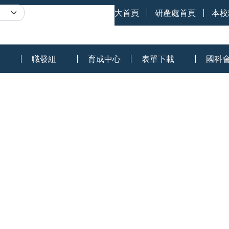
網站導覽
南臺科大首頁
研產處首頁
本校
職發組
育成中心
表單下載
國科