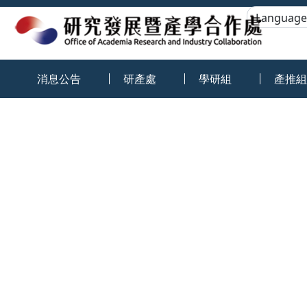
:::
消息公告
研產處
學研組
產推組