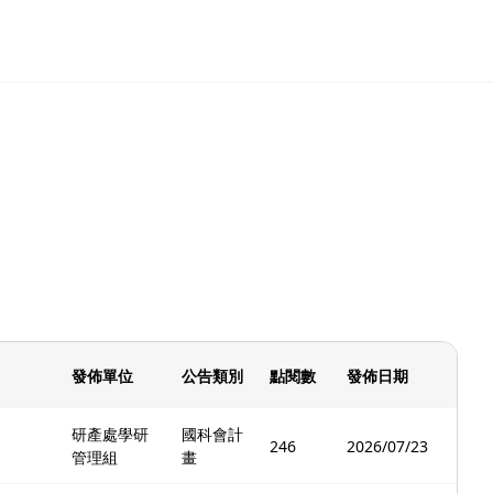
發佈單位
公告類別
點閱數
發佈日期
研產處學研
國科會計
246
2026/07/23
管理組
畫