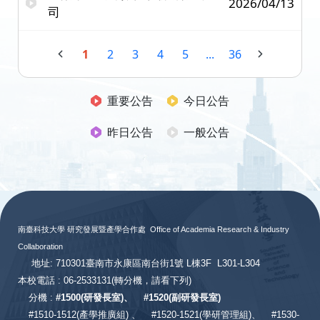
2026/04/13
司
1
2
3
4
5
...
36
重要公告
今日公告
昨日公告
一般公告
:::
南臺科技大學 研究發展暨產學合作處
Office of Academia Research & Industry
Collaboration
地址: 710301臺南市永康區南台街1號 L棟3F L301-L304
本校電話 : 06-2533131
(轉分機，請看下列)
分機 :
#
1500(研發長室)、
#
1520(副研發長室)
#
1510-1512(產學推廣組) 、
#1520-1521(學研管理組)、
#1530-