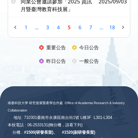
同業公會邀請參加「2025 資訊
2025/09/03
月暨臺灣教育科技展」
1
...
3
4
5
6
7
...
18
重要公告
今日公告
昨日公告
一般公告
:::
南臺科技大學 研究發展暨產學合作處
Office of Academia Research & Industry
Collaboration
地址: 710301臺南市永康區南台街1號 L棟3F L301-L304
本校電話 : 06-2533131
(轉分機，請看下列)
分機 :
#
1500(研發長室)、
#
1520(副研發長室)