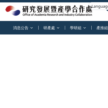
:::
消息公告
研產處
學研組
產推組