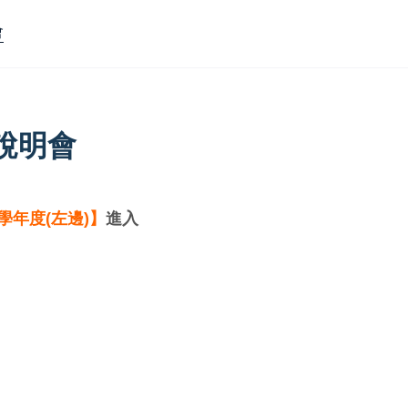
會
說明會
學年度(左邊)】
進入