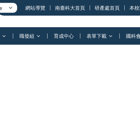
網站導覽
南臺科大首頁
研產處首頁
本校
職發組
育成中心
表單下載
國科