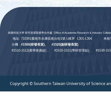
:::
南臺科技大學 研究發展暨產學合作處
Office of Academia Research & Industry Collabo
地址: 710301臺南市永康區南台街1號 L棟3F L301-L304
本校電
分機 :
#
1500(研發長室)、
#
1520(副研發長室)
#
1510-1512(產學推廣組) 、
#1520-1521(學研管理組)、
#1530-
Copyright © Southern Taiwan University of Science a