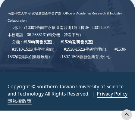
南臺科技大學 研究發展暨產學合作處
Office of Academia Research & Industry
Collaboration
地址: 710301臺南市永康區南台街1號 L棟3F L301-L304
本校電話 : 06-2533131
(轉分機，請看下列)
分機 :
#
1500(研發長室)、
#
1520(副研發長室)
#
1510-1512(產學推廣組) 、
#1520-1521(學研管理組)、
#1530-
1532(職涯與創業發展組) 、
#1507-1508創新創業育成中心
Copyright © Southern Taiwan University of Science
and Technology All Rights Reserved. ｜
Privacy Policy
隱私權政策