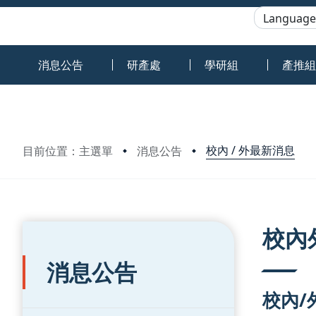
:::
:::
消息公告
研產處
學研組
產推組