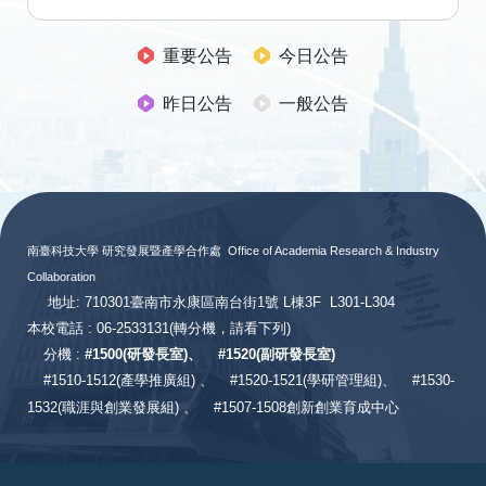
重要公告
今日公告
昨日公告
一般公告
:::
南臺科技大學 研究發展暨產學合作處
Office of Academia Research & Industry
Collaboration
地址: 710301臺南市永康區南台街1號 L棟3F L301-L304
本校電話 : 06-2533131
(轉分機，請看下列)
分機 :
#
1500(研發長室)、
#
1520(副研發長室)
#
1510-1512(產學推廣組) 、
#1520-1521(學研管理組)、
#1530-
1532(職涯與創業發展組) 、
#1507-1508創新創業育成中心