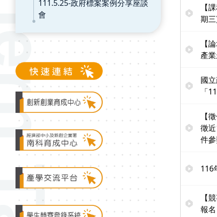
111.5.25-政府標案案例分享座談
【課
會
期三
【論
產業
國立
「1
【徵
徵近
件參
11
【競
報名