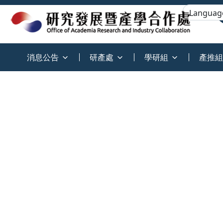
:::
消息公告
研產處
學研組
產推組