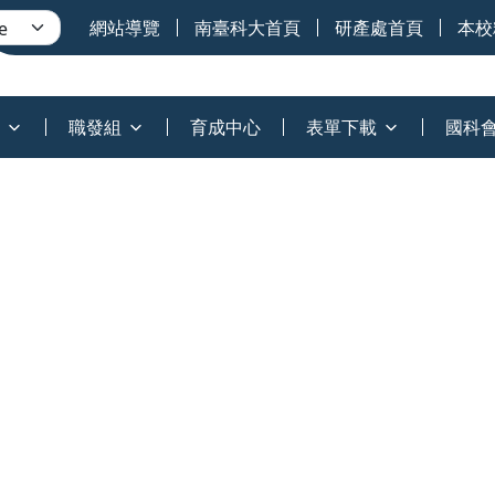
網站導覽
南臺科大首頁
研產處首頁
本校
職發組
育成中心
表單下載
國科