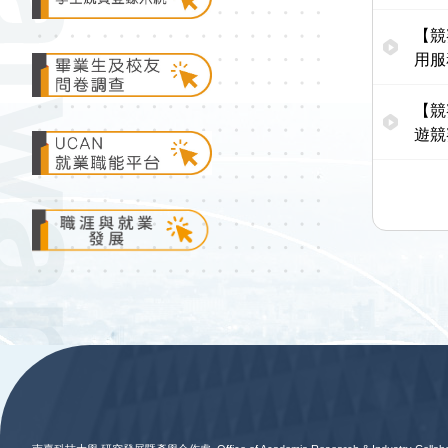
【競
用服
【競
遊競
:::