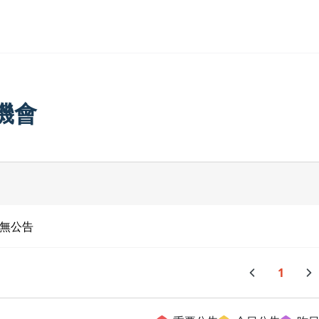
機會
無公告
1