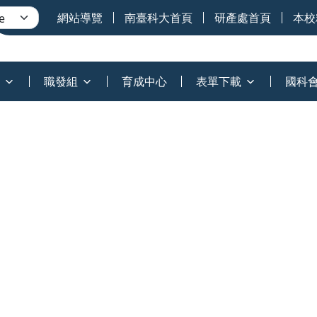
網站導覽
南臺科大首頁
研產處首頁
本校
職發組
育成中心
表單下載
國科