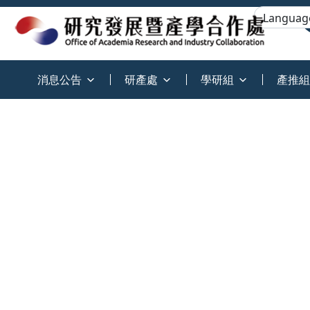
:::
消息公告
研產處
學研組
產推組