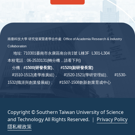
:::
南臺科技大學 研究發展暨產學合作處
Office of Academia Research & Industry
Collaboration
地址: 710301臺南市永康區南台街1號 L棟3F L301-L304
本校電話 : 06-2533131
(轉分機，請看下列)
分機 :
#
1500(研發長室)、
#
1520(副研發長室)
#
1510-1512(產學推廣組) 、
#1520-1521(學研管理組)、
#1530-
1532(職涯與創業發展組) 、
#1507-1508創新創業育成中心
Copyright © Southern Taiwan University of Science
and Technology All Rights Reserved. ｜
Privacy Policy
隱私權政策