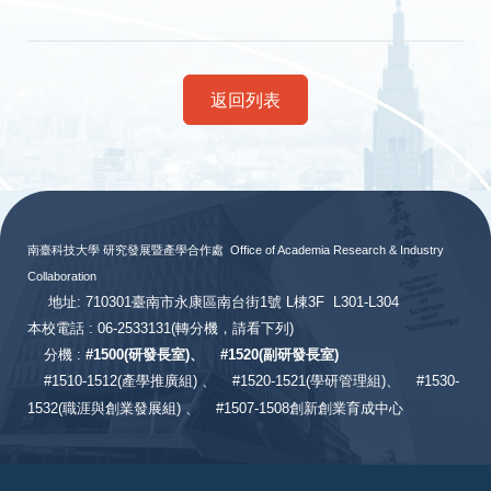
返回列表
:::
南臺科技大學 研究發展暨產學合作處
Office of Academia Research & Industry
Collaboration
地址: 710301臺南市永康區南台街1號 L棟3F L301-L304
本校電話 : 06-2533131
(轉分機，請看下列)
分機 :
#
1500(研發長室)、
#
1520(副研發長室)
#
1510-1512(產學推廣組) 、
#1520-1521(學研管理組)、
#1530-
1532(職涯與創業發展組) 、
#1507-1508創新創業育成中心