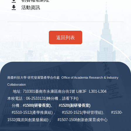
活動資訊
返回列表
:::
南臺科技大學 研究發展暨產學合作處
Office of Academia Research & Industry
Collaboration
地址: 710301臺南市永康區南台街1號 L棟3F L301-L304
本校電話 : 06-2533131
(轉分機，請看下列)
分機 :
#
1500(研發長室)、
#
1520(副研發長室)
#
1510-1512(產學推廣組) 、
#1520-1521(學研管理組)、
#1530-
1532(職涯與創業發展組) 、
#1507-1508創新創業育成中心