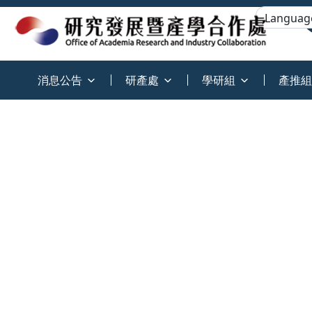
:::
消息公告
研產處
學研組
產推組