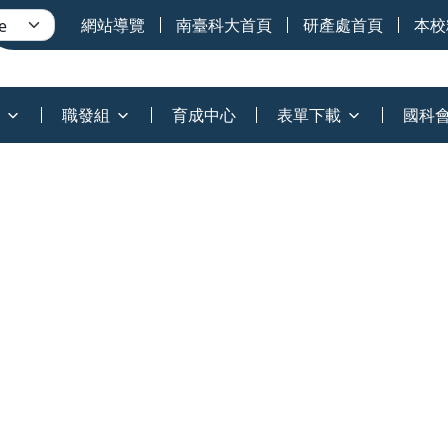
網站導覽
南臺科大首頁
研產處首頁
本校
職發組
育成中心
表單下載
國科