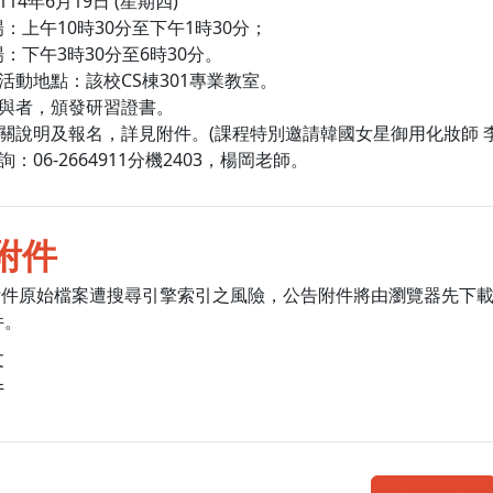
114年6月19日 (星期四)
：上午10時30分至下午1時30分；
：下午3時30分至6時30分。
及活動地點：該校CS棟301專業教室。
參與者，頒發研習證書。
相關說明及報名，詳見附件。(課程特別邀請韓國女星御用化妝師 
詢：06-2664911分機2403，楊岡老師。
附件
附件原始檔案遭搜尋引擎索引之風險，公告附件將由瀏覽器先下
件。
文
件