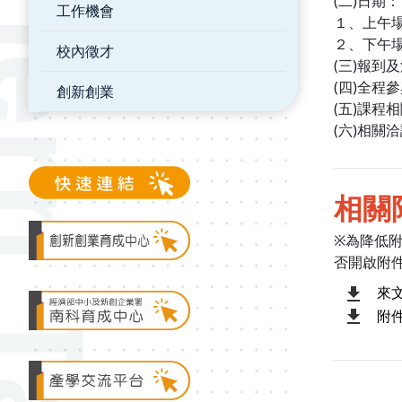
(二)日期：
工作機會
１、上午場
２、下午場
校內徵才
(三)報到
(四)全程
創新創業
(五)課程
(六)相關洽
相關
※為降低
否開啟附
來
附