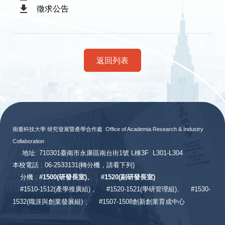
徵求公告
返回列表
:::
南臺科技大學 研究發展暨產學合作處
Office of Academia Research & Industry
Collaboration
地址: 710301臺南市永康區南台街1號 L棟3F L301-L304
本校電話 : 06-2533131
(轉分機，請看下列)
分機 :
#
1500(研發長室)、
#
1520(副研發長室)
#
1510-1512(產學推廣組) 、
#1520-1521(學研管理組)、
#1530-
1532(職涯與創業發展組) 、
#1507-1508創新創業育成中心