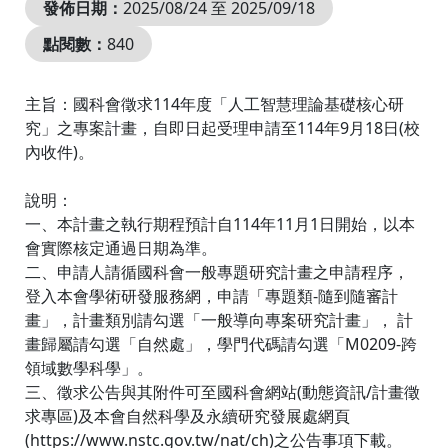
發佈日期：
2025/08/24 至 2025/09/18
點閱數：
840
主旨：國科會徵求114年度「人工智慧理論基礎核心研
究」之專案計畫，自即日起受理申請至114年9月18日(校
內收件)。
說明：
一、本計畫之執行期程預計自114年11月1日開始，以本
會實際核定通過日期為準。
二、申請人請循國科會一般專題研究計畫之申請程序，
登入本會學術研發服務網，申請「專題類-隨到隨審計
畫」，計畫類別請勾選「一般導向專案研究計畫」， 計
畫歸屬請勾選「自然處」，學門代碼請勾選「M0209-跨
領域數學科學」。
三、徵求公告與其附件可至國科會網站(動態資訊/計畫徵
求專區)及本會自然科學及永續研究發展處網頁
(https://www.nstc.gov.tw/nat/ch)之公告事項下載。