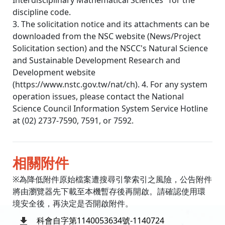
Interdisciplinary Mathematical Sciences" for the
discipline code.
3. The solicitation notice and its attachments can be
downloaded from the NSC website (News/Project
Solicitation section) and the NSCC's Natural Science
and Sustainable Development Research and
Development website
(https://www.nstc.gov.tw/nat/ch). 4. For any system
operation issues, please contact the National
Science Council Information System Service Hotline
at (02) 2737-7590, 7591, or 7592.
相關附件
※為降低附件原始檔案遭搜尋引擎索引之風險，公告附件
將由瀏覽器先下載至本機暫存後再開啟。請確認使用環
境安全後，再決定是否開啟附件。
科會自字第1140053634號-1140724