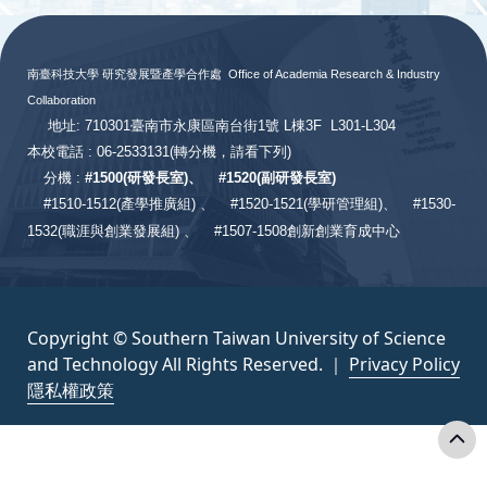
:::
南臺科技大學 研究發展暨產學合作處
Office of Academia Research & Industry
Collaboration
地址: 710301臺南市永康區南台街1號 L棟3F L301-L304
本校電話 : 06-2533131
(轉分機，請看下列)
分機 :
#
1500(研發長室)、
#
1520(副研發長室)
#
1510-1512(產學推廣組) 、
#1520-1521(學研管理組)、
#1530-
1532(職涯與創業發展組) 、
#1507-1508創新創業育成中心
Copyright © Southern Taiwan University of Science
and Technology All Rights Reserved. ｜
Privacy Policy
隱私權政策