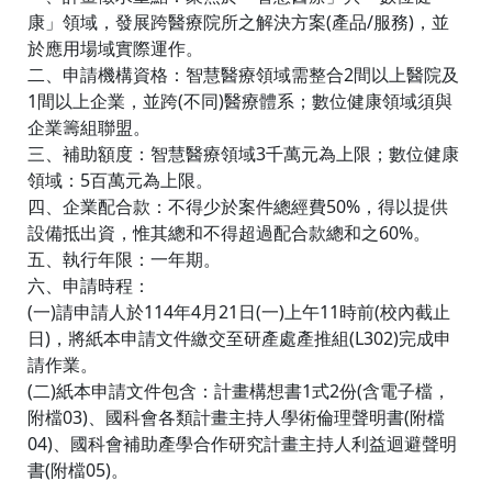
康」領域，發展跨醫療院所之解決方案(產品/服務)，並
於應用場域實際運作。
二、申請機構資格：智慧醫療領域需整合2間以上醫院及
1間以上企業，並跨(不同)醫療體系；數位健康領域須與
企業籌組聯盟。
三、補助額度：智慧醫療領域3千萬元為上限；數位健康
領域：5百萬元為上限。
四、企業配合款：不得少於案件總經費50%，得以提供
設備抵出資，惟其總和不得超過配合款總和之60%。
五、執行年限：一年期。
六、申請時程：
(一)請申請人於114年4月21日(一)上午11時前(校內截止
日)，將紙本申請文件繳交至研產處產推組(L302)完成申
請作業。
(二)紙本申請文件包含：計畫構想書1式2份(含電子檔，
附檔03)、國科會各類計畫主持人學術倫理聲明書(附檔
04)、國科會補助產學合作研究計畫主持人利益迴避聲明
書(附檔05)。