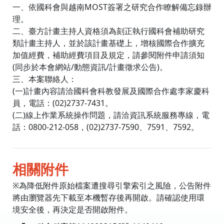
一、依國科會與越南MOST簽署之研究合作瞭解備忘錄辦
理。
二、臺方計畫主持人資格須為刻正執行國科會補助研究
類計畫主持人，並於該計畫基礎上，增核國際合作擴充
加值經費，補助經費項目及規定，請參閱附件申請須知
(同步於本會網站/動態資訊/計畫徵求公告)。
三、本案聯絡人：
(一)計畫內容請洽國科會科教發展及國際合作處李家慶科
員，電話：(02)2737-7431。
(二)線上作業系統操作問題，請洽資訊系統服務專線，電
話：0800-212-058，(02)2737-7590、7591、7592。
相關附件
※為降低附件原始檔案遭搜尋引擎索引之風險，公告附件
將由瀏覽器先下載至本機暫存後再開啟。請確認使用環
境安全後，再決定是否開啟附件。