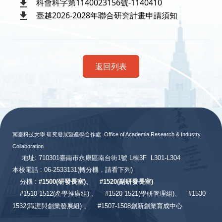
科會科字第1140023156號-1140410
臺越2026-2028年聯合研究計畫申請須知
返回列表
:::
南臺科技大學 研究發展暨產學合作處
Office of Academia Research & Industry
Collaboration
地址: 710301臺南市永康區南台街1號 L棟3F L301-L304
本校電話 : 06-2533131
(轉分機，請看下列)
分機 :
#
1500(研發長室)、
#
1520(副研發長室)
#
1510-1512(產學推廣組) 、
#1520-1521(學研管理組)、
#1530-
1532(職涯與創業發展組) 、
#1507-1508創新創業育成中心