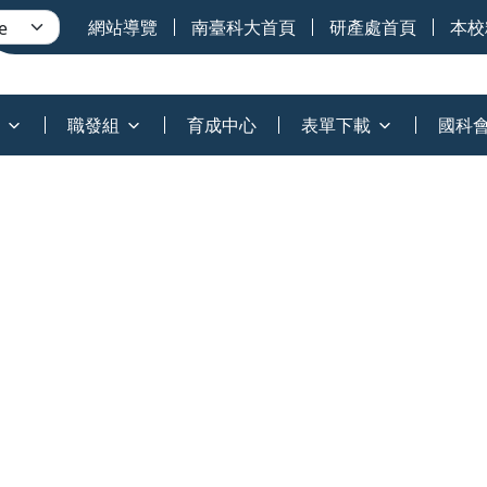
網站導覽
南臺科大首頁
研產處首頁
本校
職發組
育成中心
表單下載
國科