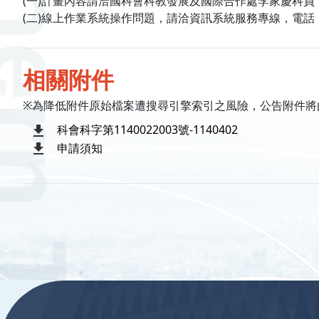
(一)計畫內容請洽國科會科教發展及國際合作處李家慶科員，電話：
(二)線上作業系統操作問題，請洽資訊系統服務專線，電話：0800-21
相關附件
※為降低附件原始檔案遭搜尋引擎索引之風險，公告附件將
科會科字第1140022003號-1140402
申請須知
:::