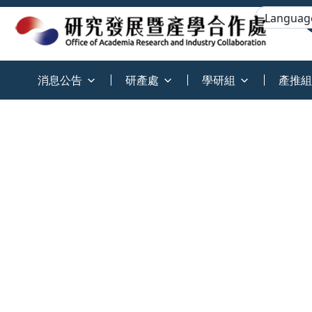
:::
消息公告
研產處
學研組
產推組