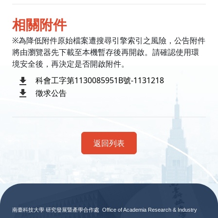
相關附件
※為降低附件原始檔案遭搜尋引擎索引之風險，公告附件
將由瀏覽器先下載至本機暫存後再開啟。請確認使用環
境安全後，再決定是否開啟附件。
科會工字第1130085951B號-1131218
徵求公告
返回列表
:::
南臺科技大學 研究發展暨產學合作處
Office of Academia Research & Industry