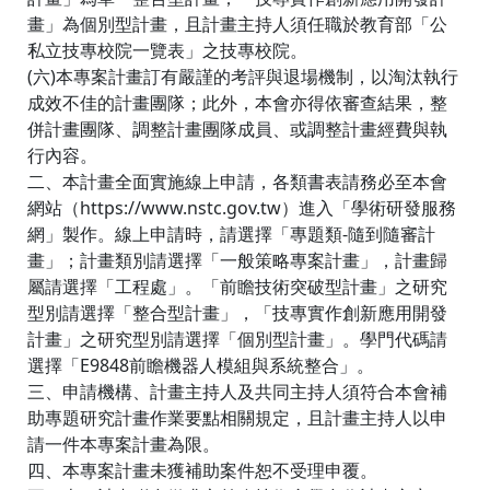
畫」為個別型計畫，且計畫主持人須任職於教育部「公
私立技專校院一覽表」之技專校院。
(六)本專案計畫訂有嚴謹的考評與退場機制，以淘汰執行
成效不佳的計畫團隊；此外，本會亦得依審查結果，整
併計畫團隊、調整計畫團隊成員、或調整計畫經費與執
行內容。
二、本計畫全面實施線上申請，各類書表請務必至本會
網站（https://www.nstc.gov.tw）進入「學術研發服務
網」製作。線上申請時，請選擇「專題類-隨到隨審計
畫」；計畫類別請選擇「一般策略專案計畫」，計畫歸
屬請選擇「工程處」。「前瞻技術突破型計畫」之研究
型別請選擇「整合型計畫」，「技專實作創新應用開發
計畫」之研究型別請選擇「個別型計畫」。學門代碼請
選擇「E9848前瞻機器人模組與系統整合」。
三、申請機構、計畫主持人及共同主持人須符合本會補
助專題研究計畫作業要點相關規定，且計畫主持人以申
請一件本專案計畫為限。
四、本專案計畫未獲補助案件恕不受理申覆。