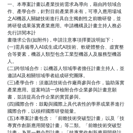
一、本專案計畫以產業技術需求為導向，藉由跨領域合
作、產學合作，針對目前產業界未有，可導入應用場域
之AI機器人關鍵技術進行具自主獨創性之前瞻研發，並
將研發成果落實產業應用。申請機構及計畫主持人務必
先行詳閱本計
畫徵求公告(如附件)，申請注意事項擇要說明如下：
(一)需具備導入AI或生成式AI技術、軟硬體整合、虛實整
合等要素，機器人類型包含工業型機器人及服務型機器
人。
(二)跨領域合作：以機器人領域學者擔任計畫主持人，並
邀請AI及相關領域學者組成研究團隊。
(三)產學合作：須邀請技術合作廠商參與合作，協助落實
產業應用。提案時請一併檢附合作企業參與計畫意願
書，並請提高合作企業的實質參與。
(四)國際合作：鼓勵與國際上具代表性的學界或業界進行
國際合作，以槓桿國際研發能量。
(五)本專案計畫包含：「前瞻技術突破型計畫」以及「技
專實作創新應用開發計畫」等二類。「前瞻技術突破型
計畫」為單一整合型計畫；「技專實作創新應用開發計