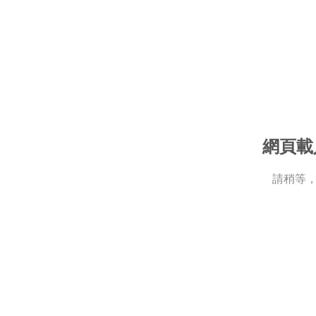
網頁載
請稍等