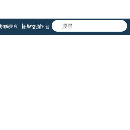
粉絲專頁
English
會消息
產學交流平台
學術倫理教育課程專區