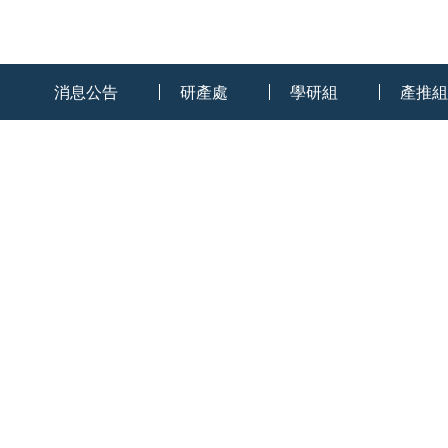
:::
消息公告
研產處
學研組
產推組