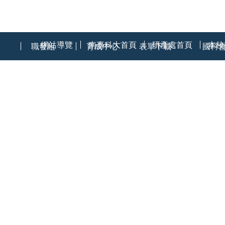
:::
網站導覽
南臺科大首頁
研產處首頁
本校
職發組
育成中心
表單下載
國科