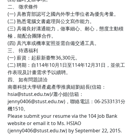
二、 徵求條件
(一) 具教育部認可之國內外學士學位者為優先考量。
(二) 熟悉電腦文書處理與公文寫作能力。
(三) 具備良好溝通能力，做事細心、耐心，態度主動積
極，能配合團隊合作。
(四) 具汽車或機車駕照並需自備交通工具。
三、 待遇福利
(一) 薪資：起薪新臺幣36,300元。
(二) 聘期：自114年10月1日至114年12月31日，並依工
作表現及計畫需求予以續聘。
四、 如有問題請洽
南臺科技大學研產處產學推廣組劉組長(信箱：
hsia@stust.edu.tw)/蕭小姐(信箱：
jenny0406@stust.edu.tw)，聯絡電話：06-2533131分
機1510。
Please submit your resume via the 104 Job Bank
website or email it to Ms. HSIAO
(jenny0406@stust.edu.tw) by September 22, 2015.