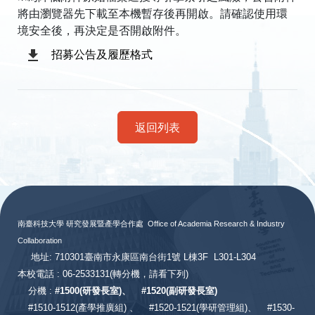
將由瀏覽器先下載至本機暫存後再開啟。請確認使用環
境安全後，再決定是否開啟附件。
招募公告及履歷格式
返回列表
:::
南臺科技大學 研究發展暨產學合作處
Office of Academia Research & Industry
Collaboration
地址: 710301臺南市永康區南台街1號 L棟3F L301-L304
本校電話 : 06-2533131
(轉分機，請看下列)
分機 :
#
1500(研發長室)、
#
1520(副研發長室)
#
1510-1512(產學推廣組) 、
#1520-1521(學研管理組)、
#1530-