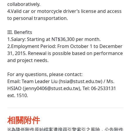
collaboratively.
4.Valid car or motorcycle driver’s license and access
to personal transportation.
III. Benefits
1.Salary: Starting at NT$36,300 per month.
2.Employment Period: From October 1 to December
31, 2015. Renewal is possible based on performance
and project needs.
For any questions, please contact:
Email: Team Leader Liu (hsia@stust.edu.tw) / Ms.
HSIAO (jenny0406@stust.edu.tw), Tel: 06-2533131
ext. 1510.
相關附件
※為降低附件原始檔案遭搜尋引擎索引之風險，公告附件