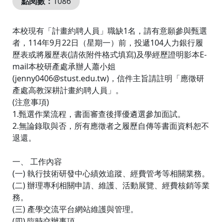
點閱數：
1086
本校現有「計畫約聘人員」職缺1名，請有意願參與甄選
者，114年9月22日（星期一）前，投遞104人力銀行履
歷表或將履歷表(請依附件格式填寫)及學經歷證明影本E-
mail本校研產處承辦人蕭小姐
(jenny0406@stust.edu.tw)，信件主旨請註明「應徵研
產處高教深耕計畫約聘人員」。
(注意事項)
1.甄選作業流程，書面審查後擇優遴選參加面試。
2.無論錄取與否，所有應徵者之履歷自傳等書面資料恕不
退還。
一、 工作內容
(一) 執行技術研發中心績效追蹤、經費管考等相關業務。
(二) 辦理專利相關申請、維護、活動展覽、經費核銷等業
務。
(三) 產學交流平台網站維護與管理。
(四) 臨時交辦事項。