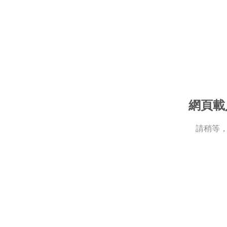
網頁載
請稍等