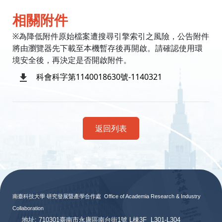
相關附件
※為降低附件原始檔案遭搜尋引擎索引之風險，公告附件
將由瀏覽器先下載至本機暫存後再開啟。請確認使用環
境安全後，再決定是否開啟附件。
科會科字第1140018630號-1140321
返回列表
:::
南臺科技大學 研究發展暨產學合作處
Office of Academia Research & Industry
Collaboration
地址: 710301臺南市永康區南台街1號 L棟3F L301-L304