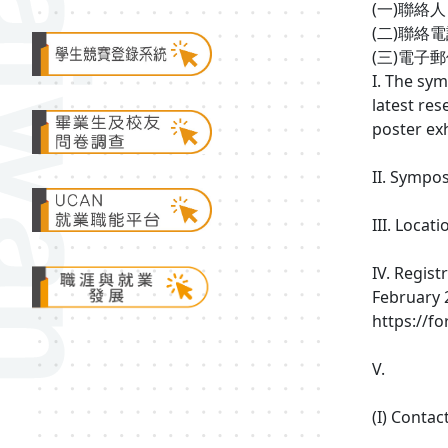
(一)聯絡
(二)聯絡電話
(三)電子郵件
I. The sy
latest re
poster exh
II. Sympo
III. Locat
IV. Regis
February 
https://f
V.
(I) Conta