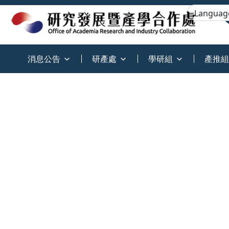
:::
消息公告
研產處
學研組
產推組