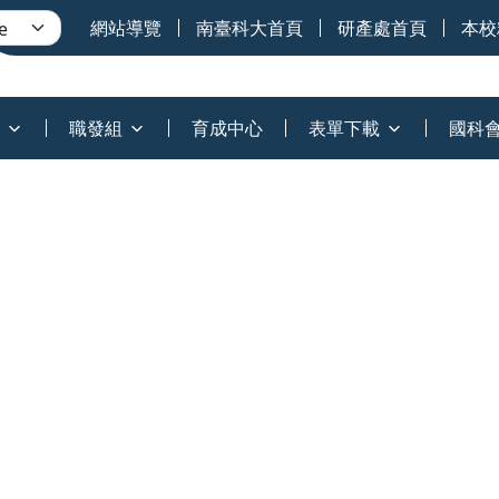
網站導覽
南臺科大首頁
研產處首頁
本校
職發組
育成中心
表單下載
國科