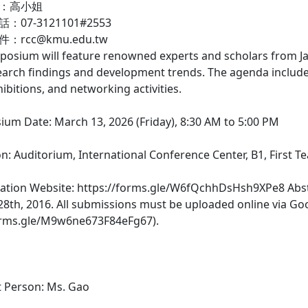
人：高小姐
：07-3121101#2553
：rcc@kmu.edu.tw
mposium will feature renowned experts and scholars from Ja
search findings and development trends. The agenda includ
ibitions, and networking activities.
sium Date: March 13, 2026 (Friday), 8:30 AM to 5:00 PM
ion: Auditorium, International Conference Center, B1, First Te
tration Website: https://forms.gle/W6fQchhDsHsh9XPe8 Abst
28th, 2016. All submissions must be uploaded online via G
orms.gle/M9w6ne673F84eFg67).
ct Person: Ms. Gao