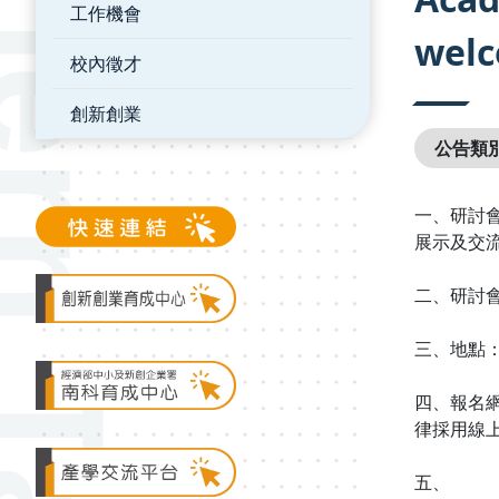
工作機會
welc
校內徵才
創新創業
公告類
一、研討
展示及交
二、研討會
三、地點
四、報名網址
律採用線上go
五、