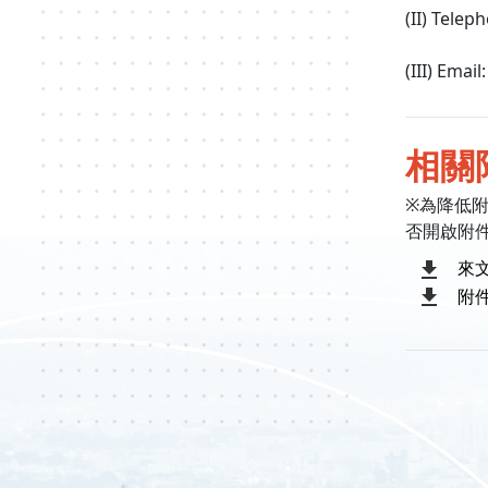
(II) Tele
(III) Emai
相關
※為降低
否開啟附
來
附