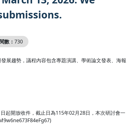
submissions.
閱數：
730
與發展趨勢，議程內容包含專題演講、學術論文發表、海報
論文摘要自即日起開放收件，截止日為115年02月28日，本次研討會一
w6ne673F84eFg67)