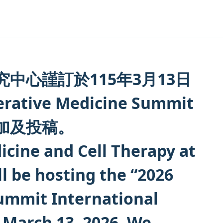
中心謹訂於115年3月13日
ative Medicine Summit
加及投稿。
cine and Cell Therapy at
l be hosting the “2026
ummit International
 March 13, 2026. We