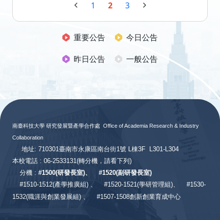
1
2
3
重要公告
今日公告
昨日公告
一般公告
:::
南臺科技大學 研究發展暨產學合作處
Office of Academia Research & Industry
Collaboration
地址: 710301臺南市永康區南台街1號 L棟3F L301-L304
本校電話 : 06-2533131
(轉分機，請看下列)
分機 :
#
1500(研發長室)、
#
1520(副研發長室)
#
1510-1512(產學推廣組) 、
#1520-1521(學研管理組)、
#1530-
1532(職涯與創業發展組) 、
#1507-1508創新創業育成中心