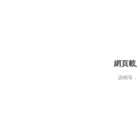
網頁載
請稍等