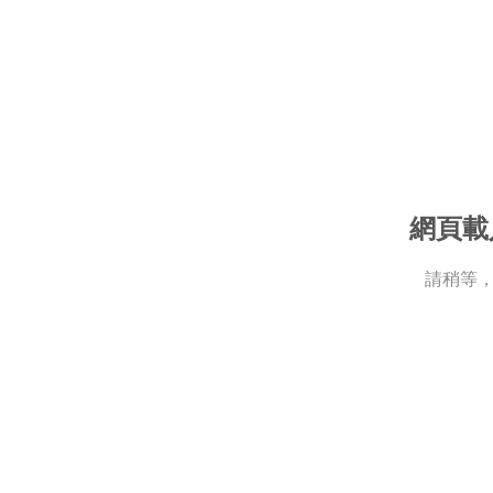
網頁載
請稍等