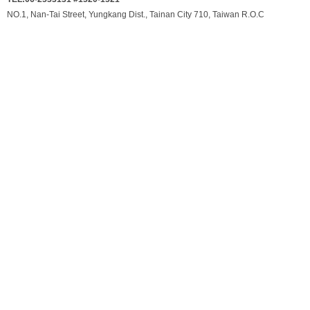
NO.1, Nan-Tai Street, Yungkang Dist., Tainan City 710, Taiwan R.O.C